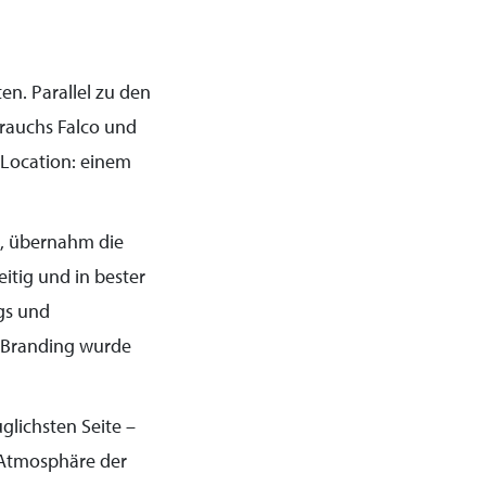
en. Parallel zu den
rauchs Falco und
 Location: einem
l, übernahm die
eitig und in bester
gs und
m Branding wurde
glichsten Seite –
e Atmosphäre der