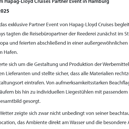
m Hapag-Lloyd Cruises Partner Event in Hamburg
2025
das exklusive Partner Event von Hapag-Lloyd Cruises begleit
s tagten die Reisebüropartner der Reederei zunächst im St
opa und feierten abschließend in einer außergewöhnlichen
m Hafen.
te sich um die Gestaltung und Produktion der Werbemitte
Lieferanten und stellte sicher, dass alle Materialien rechtz
taltungsort eintrafen. Von aufmerksamkeitsstarken Beachfla
äufern bis hin zu individuellen Liegestühlen mit passende
Gesamtbild gesorgt.
etter zeigte sich zwar nicht unbedingt von seiner beachtau
 Location, das Ambiente direkt am Wasser und die besonder