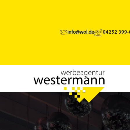
info@wol.de
04252 399-